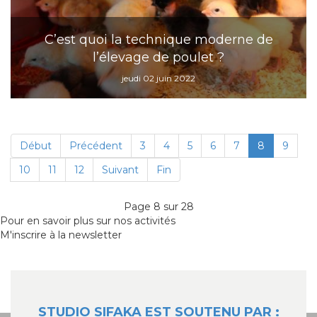
C’est quoi la technique moderne de
l’élevage de poulet ?
jeudi 02 juin 2022
Début
Précédent
3
4
5
6
7
8
9
10
11
12
Suivant
Fin
Page 8 sur 28
Pour en savoir plus sur nos activités
M'inscrire à la newsletter
STUDIO SIFAKA EST SOUTENU PAR :