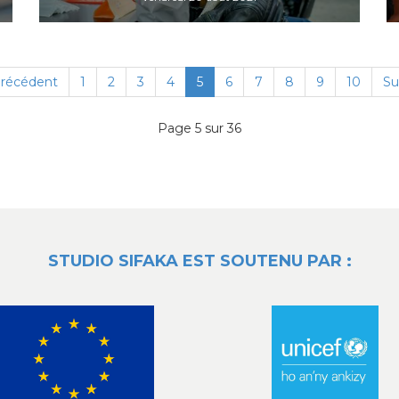
récédent
1
2
3
4
5
6
7
8
9
10
Su
Page 5 sur 36
STUDIO SIFAKA EST SOUTENU PAR :