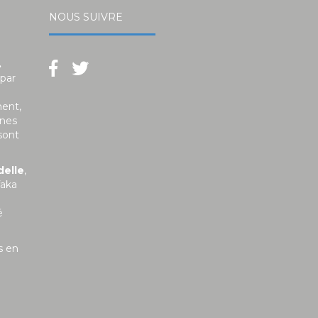
NOUS SUIVRE
.
 par
ment,
unes
sont
delle
,
faka
é
s en