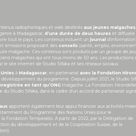
ontenus radiophoniques et web destinés
aux jeunes malgaches
 genre à Madagascar,
d’une durée de deux heures
et diffusée
uvre tout le pays. Les contenus incluent un
journal
d’information
 et émissions proposant des
conseils
(santé, emploi, environne
ulture malgache. Ces contenus sont produits par un groupe de je
niciens malgaches qui ont tous moins de 30 ans. Les productions 
le site internet de Studio Sifaka et ses réseaux sociaux.
-Unies
à
Madagascar
, en partenariat
avec la Fondation Hiron
 le développement du programme. Depuis juillet 2021, le Studio Si
nregistrée en tant qu’ONG
malgache. La Fondation Hirondelle
 du Studio Sifaka, dans le cadre d’un accord de partenariat sign
naux
apportent également leur appui financier aux activités mise
git notamment du Programme des Nations Unies pour le
Fondation Temperatio. A partir de 2022, par la Délégation de
ction du développement et de la Coopération Suisse, de la
ion).