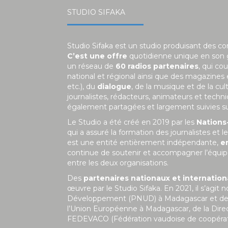
STUDIO SIFAKA
Studio Sifaka est un studio produisant des c
C’est une offre
quotidienne unique en son
un réseau de
60 radios partenaires
, qui co
national et régional ainsi que des magazines
etc.), du
dialogue
, de la musique et de la c
journalistes, rédacteurs, animateurs et tech
également partagées et largement suivies sur 
Le Studio a été créé en 2019 par les
Nations
qui a assuré la formation des journalistes et
est une entité entièrement indépendante,
e
continue de soutenir et accompagner l’équipe
entre les deux organisations.
Des
partenaires nationaux et internatio
œuvre par le Studio Sifaka. En 2021, il s’a
Développement (PNUD) à Madagascar et de la 
l’Union Européenne à Madagascar, de la Dire
FEDEVACO (Fédération vaudoise de coopérat