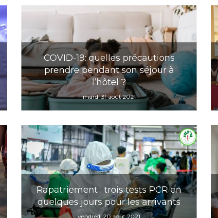
COVID-19: quelles précautions
prendre pendant son séjour à
l’hôtel ?
mardi 31 août 2021
Rapatriement : trois tests PCR en
quelques jours pour les arrivants
vendredi 20 août 2021