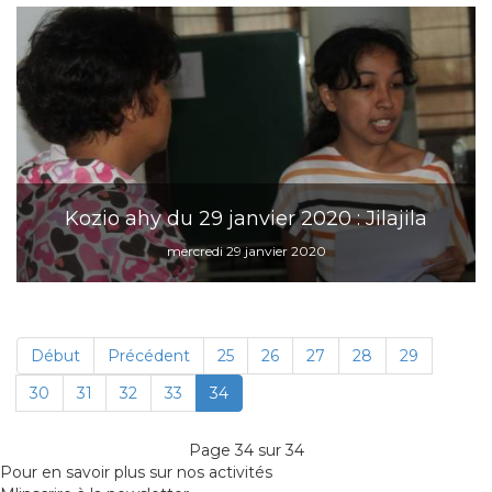
Kozio ahy du 29 janvier 2020 : Jilajila
mercredi 29 janvier 2020
Début
Précédent
25
26
27
28
29
30
31
32
33
34
Page 34 sur 34
Pour en savoir plus sur nos activités