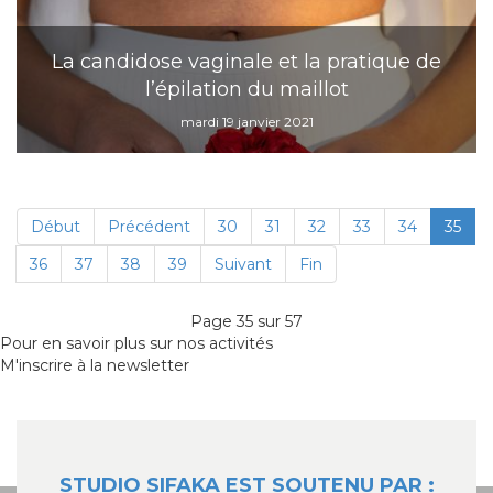
La candidose vaginale et la pratique de
l’épilation du maillot
mardi 19 janvier 2021
Début
Précédent
30
31
32
33
34
35
36
37
38
39
Suivant
Fin
Page 35 sur 57
Pour en savoir plus sur nos activités
M'inscrire à la newsletter
STUDIO SIFAKA EST SOUTENU PAR :