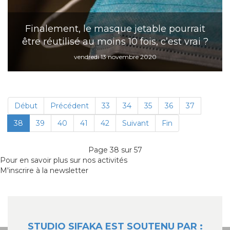
Finalement, le masque jetable pourrait
être réutilisé au moins 10 fois, c’est vrai ?
vendredi 13 novembre 2020
Début
Précédent
33
34
35
36
37
38
39
40
41
42
Suivant
Fin
Page 38 sur 57
Pour en savoir plus sur nos activités
M'inscrire à la newsletter
STUDIO SIFAKA EST SOUTENU PAR :