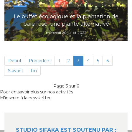
Le buffet écologique et la plantation de
baie rose, une plante alternative
mercredi 20 juillet 2022
Début
Précédent
1
2
3
4
5
6
Suivant
Fin
Page 3 sur 6
Pour en savoir plus sur nos activités
M'inscrire à la newsletter
STUDIO SIFAKA EST SOUTENU PAR :