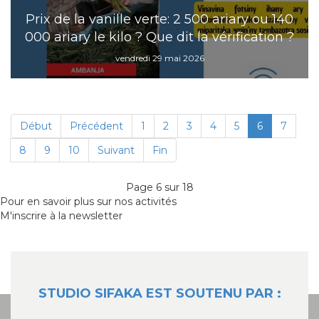
Prix de la vanille verte: 2 500 ariary ou 140
000 ariary le kilo ? Que dit la vérification ?
vendredi 29 mai 2026
Début
Précédent
1
2
3
4
5
6
7
8
9
10
Suivant
Fin
Page 6 sur 18
Pour en savoir plus sur nos activités
M'inscrire à la newsletter
STUDIO SIFAKA EST SOUTENU PAR :