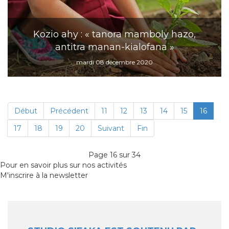
Kozio ahy : « tanora mamboly hazo,
antitra manan-kialofana »
mardi 08 décembre 2020
Début
Précédent
11
12
13
14
15
16
17
18
19
20
Suivant
Fin
Page 16 sur 34
Pour en savoir plus sur nos activités
M'inscrire à la newsletter