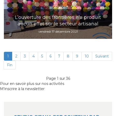
L’ouverture des frontières n’a produit
aucun effet sur le secteur artisanal
vendredi 17 décembre 2021
1
2
3
4
5
6
7
8
9
10
Suivant
Fin
Page 1 sur 36
Pour en savoir plus sur nos activités
M'inscrire à la newsletter