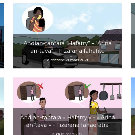
Andian-tantara “Hafatry” – “Arina
an-tava” – Fizarana fahafito
dimanche 21 mars 2021
Andian-tantara « Hafatry » - « Arina
an-tava » - Fizarana fahaefatra
jeudi 18 mars 2021