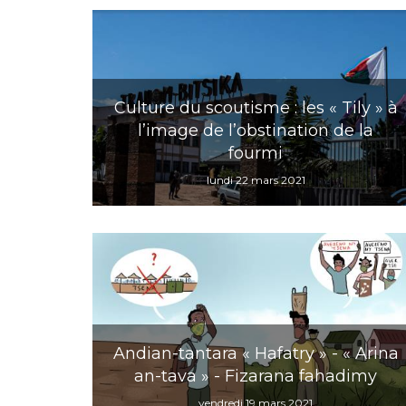
Culture du scoutisme : les « Tily » à
l’image de l’obstination de la
fourmi
lundi 22 mars 2021
Andian-tantara « Hafatry » - « Arina
an-tava » - Fizarana fahadimy
vendredi 19 mars 2021