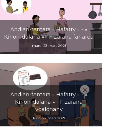
Andian-tantara « Hafatry » - «
Kihon-dalana » - Fizarana faharoa
mardi 23 mars 2021
Andian-tantara « Hafatry » - «
Kihon-dalana » - Fizarana
voalohany
lundi 22 mars 2021