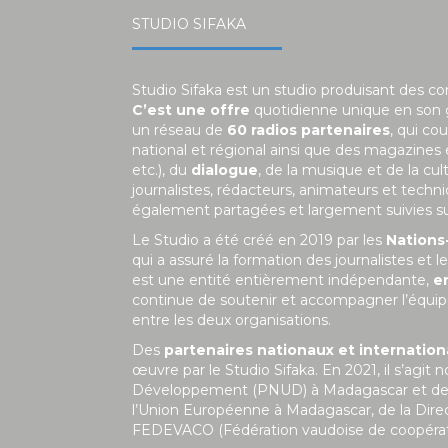
STUDIO SIFAKA
Studio Sifaka est un studio produisant des c
C’est une offre
quotidienne unique en son
un réseau de
60 radios partenaires
, qui co
national et régional ainsi que des magazines
etc.), du
dialogue
, de la musique et de la c
journalistes, rédacteurs, animateurs et tech
également partagées et largement suivies sur 
Le Studio a été créé en 2019 par les
Nations
qui a assuré la formation des journalistes et
est une entité entièrement indépendante,
e
continue de soutenir et accompagner l’équipe
entre les deux organisations.
Des
partenaires nationaux et internatio
œuvre par le Studio Sifaka. En 2021, il s’a
Développement (PNUD) à Madagascar et de la 
l’Union Européenne à Madagascar, de la Dire
FEDEVACO (Fédération vaudoise de coopérat