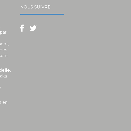
NOUS SUIVRE
.
 par
ment,
unes
sont
delle
,
faka
é
s en