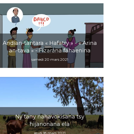
Andian-tantara « Hafatry » - « Arina
an-tava » - Fizarana fahaenina
samedi 20 mars 2021
Ny tany nahavokisana tsy
hijanonana ela
jeudi 18 mars 2021