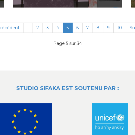
récédent
1
2
3
4
5
6
7
8
9
10
Su
Page 5 sur 34
STUDIO SIFAKA EST SOUTENU PAR :