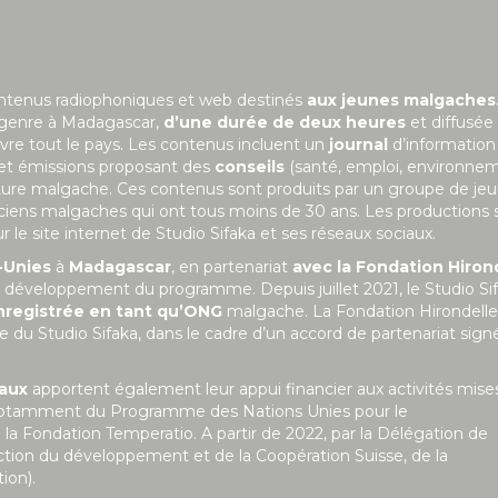
ontenus radiophoniques et web destinés
aux jeunes malgaches
 genre à Madagascar,
d’une durée de deux heures
et diffusée
uvre tout le pays. Les contenus incluent un
journal
d’information
 et émissions proposant des
conseils
(santé, emploi, environne
ulture malgache. Ces contenus sont produits par un groupe de je
niciens malgaches qui ont tous moins de 30 ans. Les productions 
le site internet de Studio Sifaka et ses réseaux sociaux.
-Unies
à
Madagascar
, en partenariat
avec la Fondation Hiron
 le développement du programme. Depuis juillet 2021, le Studio Si
nregistrée en tant qu’ONG
malgache. La Fondation Hirondelle
 du Studio Sifaka, dans le cadre d’un accord de partenariat sign
naux
apportent également leur appui financier aux activités mise
git notamment du Programme des Nations Unies pour le
Fondation Temperatio. A partir de 2022, par la Délégation de
ction du développement et de la Coopération Suisse, de la
ion).