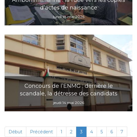
Ambohimanarina : la ruée vers les copies
d’actes de naissance
lundi 18 mai 2026
Concours de l’ENMG : derrière le
scandale, la détresse des candidats
jeudi 14 mai 2026
Début
Précédent
1
2
3
4
5
6
7