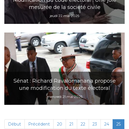
Modification du code électoral : Une joie
mesurée de la société civile
jeudi 22 mai 2025
Sénat : Richard Ravalomanana propose
une modification du texte électoral
mercredi 21 mai 2025
Début
Précédent
20
21
22
23
24
25